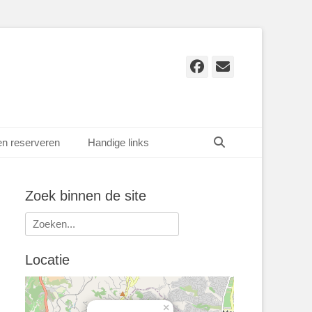
Facebook
E-
mail
Zoeken
en reserveren
Handige links
Zoek binnen de site
Zoeken
naar:
Locatie
×