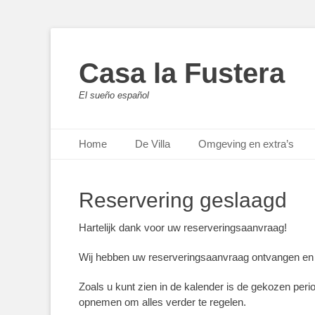
Casa la Fustera
El sueño español
Primair menu
Ga
Home
De Villa
Omgeving en extra’s
naar
de
inhoud
Reservering geslaagd
Hartelijk dank voor uw reserveringsaanvraag!
Wij hebben uw reserveringsaanvraag ontvangen en 
Zoals u kunt zien in de kalender is de gekozen perio
opnemen om alles verder te regelen.