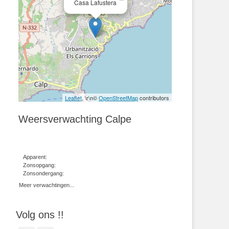
Casa Lafustera
Leaflet
, \r\n©
OpenStreetMap
contributors
Weersverwachting Calpe
Apparent:
Zonsopgang:
Zonsondergang:
Meer verwachtingen...
Volg ons !!