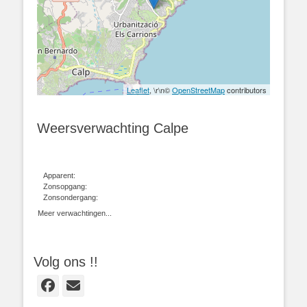
Leaflet
, \r\n©
OpenStreetMap
contributors
Weersverwachting Calpe
Apparent:
Zonsopgang:
Zonsondergang:
Meer verwachtingen...
Volg ons !!
Facebook
E-
mail