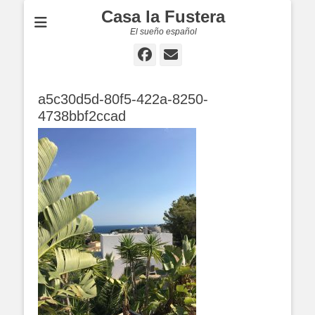
Casa la Fustera
El sueño español
Facebook
E-
mail
a5c30d5d-80f5-422a-8250-
4738bbf2ccad