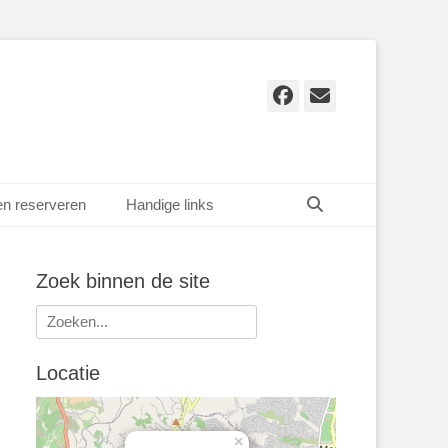
Facebook
E-
mail
Zoeken
en reserveren
Handige links
Zoek binnen de site
Zoeken
naar:
Locatie
×