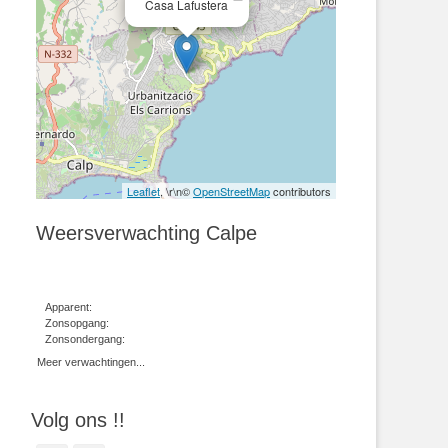
Casa Lafustera
Leaflet
, \r\n©
OpenStreetMap
contributors
Weersverwachting Calpe
Apparent:
Zonsopgang:
Zonsondergang:
Meer verwachtingen...
Volg ons !!