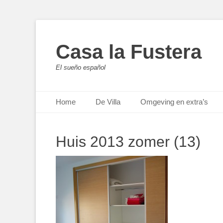
Casa la Fustera
El sueño español
Primair menu
Ga
Home
De Villa
Omgeving en extra’s
naar
de
inhoud
Huis 2013 zomer (13)