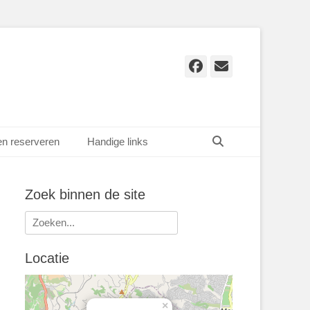
Facebook
E-
mail
Zoeken
en reserveren
Handige links
Zoek binnen de site
Zoeken
naar:
Locatie
×