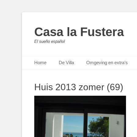
Casa la Fustera
El sueño español
Primair menu
Ga
Home
De Villa
Omgeving en extra’s
naar
de
inhoud
Huis 2013 zomer (69)