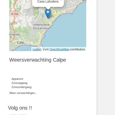
Casa Lafustera
Leaflet
, \r\n©
OpenStreetMap
contributors
Weersverwachting Calpe
Apparent:
Zonsopgang:
Zonsondergang:
Meer verwachtingen...
Volg ons !!