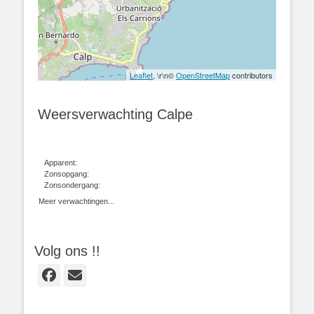
Leaflet
, \r\n©
OpenStreetMap
contributors
Weersverwachting Calpe
Apparent:
Zonsopgang:
Zonsondergang:
Meer verwachtingen...
Volg ons !!
Facebook
E-
mail