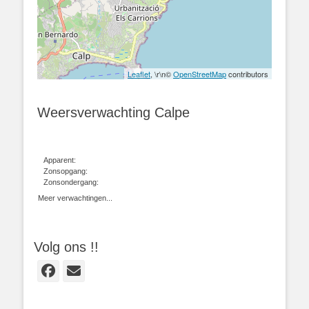
Leaflet
, \r\n©
OpenStreetMap
contributors
Weersverwachting Calpe
Apparent:
Zonsopgang:
Zonsondergang:
Meer verwachtingen...
Volg ons !!
Facebook
E-
mail