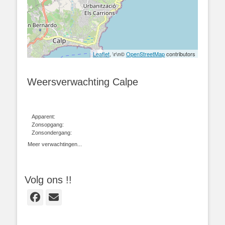
Leaflet
, \r\n©
OpenStreetMap
contributors
Weersverwachting Calpe
Apparent:
Zonsopgang:
Zonsondergang:
Meer verwachtingen...
Volg ons !!
Facebook
E-
mail