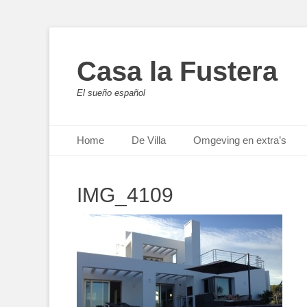
Casa la Fustera
El sueño español
Primair menu
Ga
Home
De Villa
Omgeving en extra’s
naar
de
inhoud
IMG_4109