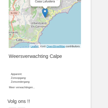
Casa Lafustera
Leaflet
, \r\n©
OpenStreetMap
contributors
Weersverwachting Calpe
Apparent:
Zonsopgang:
Zonsondergang:
Meer verwachtingen...
Volg ons !!