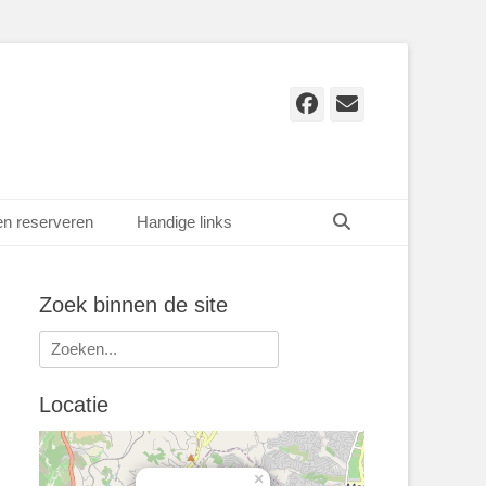
Facebook
E-
mail
Zoeken
en reserveren
Handige links
Zoek binnen de site
Zoeken
naar:
Locatie
×