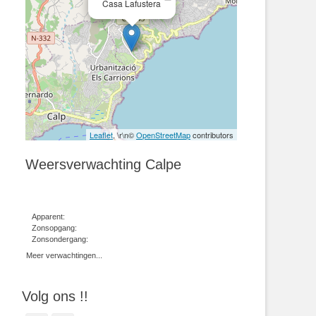
Casa Lafustera
Leaflet
, \r\n©
OpenStreetMap
contributors
Weersverwachting Calpe
Apparent:
Zonsopgang:
Zonsondergang:
Meer verwachtingen...
Volg ons !!