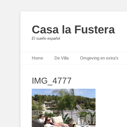
Casa la Fustera
El sueño español
Primair menu
Ga
Home
De Villa
Omgeving en extra’s
naar
de
inhoud
IMG_4777