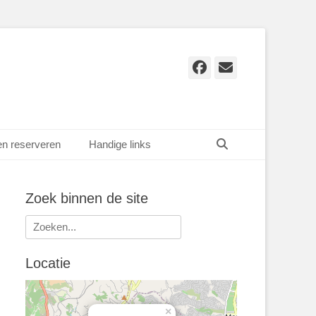
Facebook
E-
mail
Zoeken
en reserveren
Handige links
Zoek binnen de site
Zoeken
naar:
Locatie
×