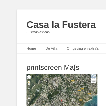
Casa la Fustera
El sueño español
Primair menu
Ga
Home
De Villa
Omgeving en extra’s
naar
de
inhoud
printscreen Ma[s