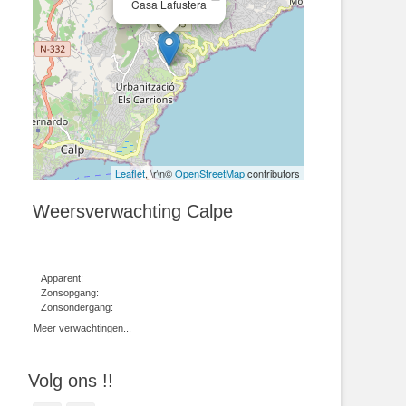
Casa Lafustera
Leaflet
, \r\n©
OpenStreetMap
contributors
Weersverwachting Calpe
Apparent:
Zonsopgang:
Zonsondergang:
Meer verwachtingen...
Volg ons !!