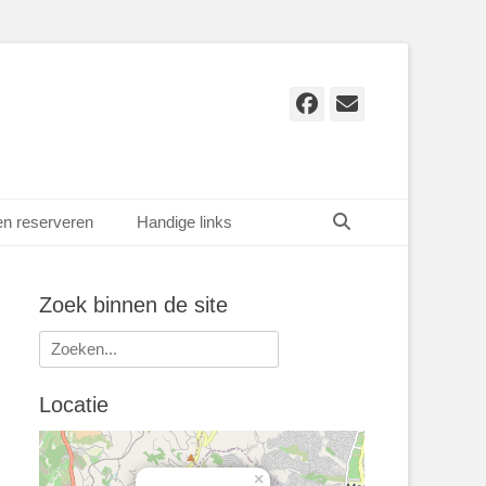
Facebook
E-
mail
Zoeken
en reserveren
Handige links
Zoek binnen de site
Zoeken
naar:
Locatie
×